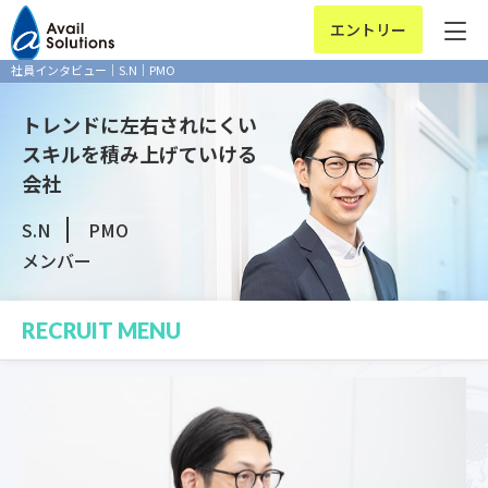
エントリー
社員インタビュー｜S.N｜PMO
トレンドに左右されにくい
スキルを
積み上げていける
会社
S.N
PMO
メンバー
RECRUIT MENU