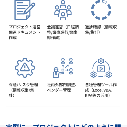
プロジェクト運営
会議運営
（日程調
進捗確認
（情報収
関連
ドキュメント
整/議事進行/議事
集/集計）
作成
録作成）
課題/リスク管理
社内外部門調整、
各種管理ツール作
（情報収集/集
ベンダー管理
成
（Excel VBA、
計）
RPA等の活用）
実際に、プロジェクトにどのように関